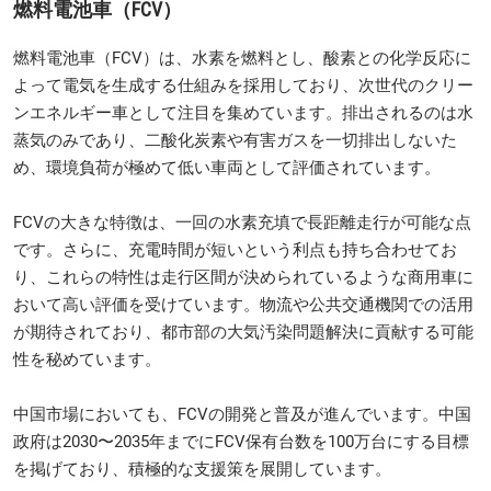
燃料電池車（FCV）
燃料電池車（FCV）は、水素を燃料とし、酸素との化学反応に
よって電気を生成する仕組みを採用しており、次世代のクリー
ンエネルギー車として注目を集めています。排出されるのは水
蒸気のみであり、二酸化炭素や有害ガスを一切排出しないた
め、環境負荷が極めて低い車両として評価されています。
FCVの大きな特徴は、一回の水素充填で長距離走行が可能な点
です。さらに、充電時間が短いという利点も持ち合わせてお
り、これらの特性は走行区間が決められているような商用車に
おいて高い評価を受けています。物流や公共交通機関での活用
が期待されており、都市部の大気汚染問題解決に貢献する可能
性を秘めています。
中国市場においても、FCVの開発と普及が進んでいます。中国
政府は2030〜2035年までにFCV保有台数を100万台にする目標
を掲げており、積極的な支援策を展開しています。