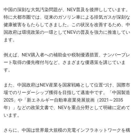
中国の深刻な大気汚染問題が、NEV普及を後押ししています。
特に大都市圏では、従来のガソリン車による排気ガスが深刻な
健康被害をもたらしてきました。この状況を改善するため、中
国政府は環境政策の一環としてNEVの普及を強力に推進してい
ます。
例えば、NEV購入者への補助金や税制優遇措置、ナンバープレ
ート取得の優先権付与など、さまざまな優遇策を講じていま
す。
また、中国政府はNEV産業を国家戦略として位置づけ、国際市
場でのリーダーシップ獲得を目指して邁進中です。「中国製造
2025」や「新エネルギー自動車産業発展規画（2021～2035
年）」などの政策文書で、NEVを重点分野として明確に定めて
います。
さらに、中国は世界最大規模の充電インフラネットワークを構