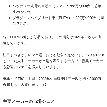
バッテリー式電気自動車（BEV）：668万5,000台（前年
比24.6％増）
プラグインハイブリッド車（PHEV）：280万4,000台（同
84.7％増）
特にPHEVの伸びが顕著であり、この傾向は2024年にさらに加
速しています。
注目すべきは、NEV市場における競争の激化です。BYDやTesla
といった大手メーカーが市場を牽引する一方で、新興メーカー
も急速にシェアを拡大しています。
出典：
JETRO「中国、2023年の自動車販売台数は初の3,000万
台超えも、内需に弱さ」
主要メーカーの市場シェア