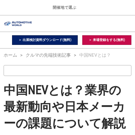
Press
ス
開催地で選ぶ
Escape
キ
to
ッ
close
オートモーティブ ワールド
グ
プ
the
ロ
2026年09月09日
し
ー
menu.
幕張メッセ / Makuhari Messe, Japan
バ
＞ 出展検討資料ダウンロード(無料)
＞ 来場登録をする(無料)
て
ル
進
ナ
【２月】東京展
ホーム
クルマの先端技術記事
ビ
中国NEVとは？
む
2027年02月17日
ゲ
東京ビッグサイト / Tokyo Big Sight, Japan
ー
シ
ョ
【９月】東京展
ン
中国NEVとは？業界の
2026年09月09日
を
幕張メッセ / Makuhari Messe, Japan
折
り
最新動向や日本メーカ
た
【１１月】名古屋展
た
2026年11月25日
む
ーの課題について解説
愛知県国際展示場 / Aichi Sky Expo