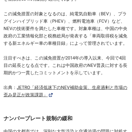
この減免措置の対象となるのは、純電気自動車（BEV）、プラ
グインハイブリッド車（PHEV）、燃料電池車（FCV）など、
NEVの技術要件を満たした車種です。対象車種は、中国の中央
政府の工業情報化部と税務総局が発表する「車両取得税を減免
する新エネルギー車の車種目録」によって管理されています。
注目すべきは、この減免措置が2014年の導入以来、今回で4回
目の延長となる点です。これは中国政府のNEV普及に対する長
期的かつ一貫したコミットメントを示しています。
出典：
JETRO「経済低迷下のNEV補助金策、生産過剰と市場の
歪み是正が政策課題」
ナンバープレート規制の緩和
中国の大都市では、深刻な大気汚染と交通渋滞の問題に対処す