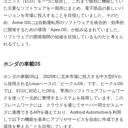
ユニット（ECU）を一つに統合し、これまで個別に機能してい
た主要なソフトウェアを一箇所にまとめ、電子部品の新しいバ
ージョンを市場に投入することを目指していました。そのた
め、Arene OSには自動運転用のソフトウェアを統合的・効率的
に開発するための環境「Apex.OS」が組み込まれていました。
ソフトウェアの開発期間の短縮を目指しているものだと考えら
れるでしょう。
ホンダの車載OS
ホンダの車載OSは、2025年に北米市場に投入する中大型EVか
ら採用されるLinuxベースの「ビークルOS」です。ビークルOS
では、ECUに対応したOSを、専用のソフトウェアフレームワー
クを使って一元的に整理するシステムを採用しています。この
フレームワークには、クラウドを通じてサーバー同士がスムー
ズに連携できるAPIを備えており、Android Automotiveを利用
して以下の機能を基本にアプリやサービスを自由に作成できる
環境を整えることを目指しています。