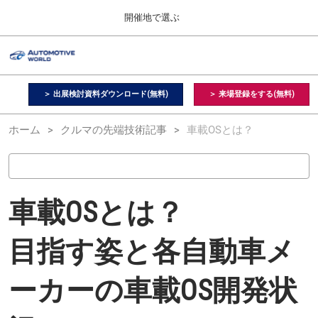
Press
ス
開催地で選ぶ
Escape
キ
to
ッ
close
オートモーティブ ワールド
グ
プ
the
ロ
2026年09月09日
し
ー
menu.
幕張メッセ / Makuhari Messe, Japan
バ
＞ 出展検討資料ダウンロード(無料)
＞ 来場登録をする(無料)
て
ル
進
ナ
【２月】東京展
ホーム
クルマの先端技術記事
ビ
車載OSとは？
む
2027年02月17日
ゲ
東京ビッグサイト / Tokyo Big Sight, Japan
ー
シ
ョ
【９月】東京展
ン
車載OSとは？
2026年09月09日
を
幕張メッセ / Makuhari Messe, Japan
折
り
目指す姿と各自動車メ
た
【１１月】名古屋展
た
2026年11月25日
む
ーカーの車載OS開発状
愛知県国際展示場 / Aichi Sky Expo