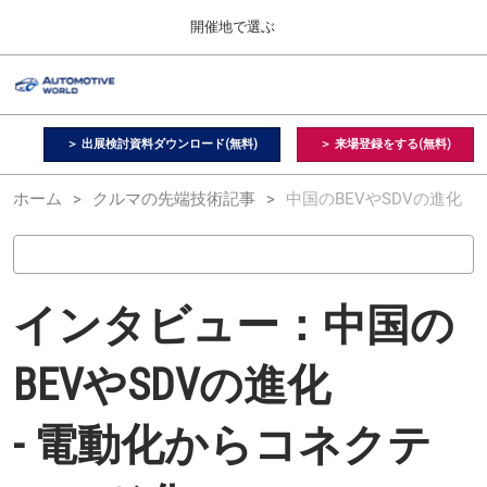
Press
ス
開催地で選ぶ
Escape
キ
to
ッ
close
オートモーティブ ワールド
グ
プ
the
ロ
2026年09月09日
し
ー
menu.
幕張メッセ / Makuhari Messe, Japan
バ
＞ 出展検討資料ダウンロード(無料)
＞ 来場登録をする(無料)
て
ル
進
ナ
【２月】東京展
ホーム
クルマの先端技術記事
ビ
中国のBEVやSDVの進化
む
2027年02月17日
ゲ
東京ビッグサイト / Tokyo Big Sight, Japan
ー
シ
ョ
【９月】東京展
ン
インタビュー：中国の
2026年09月09日
を
幕張メッセ / Makuhari Messe, Japan
折
り
BEVやSDVの進化
た
【１１月】名古屋展
た
2026年11月25日
む
- 電動化からコネクテ
愛知県国際展示場 / Aichi Sky Expo