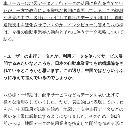
車メーカーは地図データと走行データの活用に焦点を当ててい
たが、一方で政府による厳格な規制に直面している。この複雑
な背景の中で、各社はいかにして自社のデータを利用し、自動
運転技術を進化させていくのか。インタビューに答える八杉様
は、今後の自動車業界の動向とそれに伴うデータ戦略について
語る。
− ユーザーの走行データとか、利用データを使ってサービス展
開するみたいなところも、日本の自動車業界でも結構議論をさ
れているところかと思います。この辺り、中国ではどういうふ
うに考えて進んでいるのでしょうか。
八杉様：一時期は、配車サービスなどもデータを吸い上げて
様々な活用をしていました。ただ、表面的には表現していませ
んが、中国政府が規制を始め、地図データや走行データなどの
扱いを非常に厳格にするようになりました。そのため、約2年
前からは、地図データの使用業者を指定して開発を進める形に