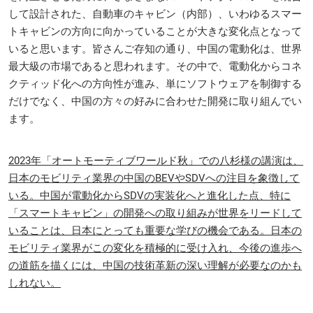
して設計された、自動車のキャビン（内部）、いわゆるスマー
トキャビンの方向に向かっていることが大きな変化点となって
いると思います。皆さんご存知の通り、中国の電動化は、世界
最大級の市場であると思われます。その中で、電動化からコネ
クティッド化への方向性が進み、単にソフトウェアを制御する
だけでなく、中国の方々の好みに合わせた開発に取り組んでい
ます。
2023年「オートモーティブワールド秋」での八杉様の講演は、
日本のモビリティ業界の中国のBEVやSDVへの注目を象徴して
いる。中国が電動化からSDVの実装化へと進化した点、特に
「スマートキャビン」の開発への取り組みが世界をリードして
いることは、日本にとっても重要な学びの機会である。日本の
モビリティ業界がこの変化を積極的に受け入れ、今後の進歩へ
の道筋を描くには、中国の技術革新の深い理解が必要なのかも
しれない。