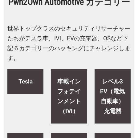
Pwn2Own Automotive カテゴリー
世界トップクラスのセキュリティリサーチャー
たちがテスラ車、IVI、EVの充電器、OSなど下
記６カテゴリーのハッキングにチャレンジしま
す。
Tesla
車載イン
レベル3
フォテイ
EV（電気
ンメント
自動車）
（IVI）​
充電器​