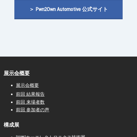
＞ Pwn2Own Automotive 公式サイト
展示会概要
展示会概要
前回 結果報告
前回 来場者数
前回 参加者の声
構成展