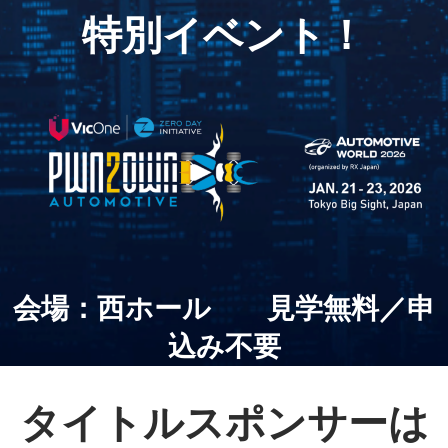
ー
特別イベント！
テ
ィ
ブ
ワ
会場：西ホール 見学無料／申
ー
込み不要
ル
タイトルスポンサーは