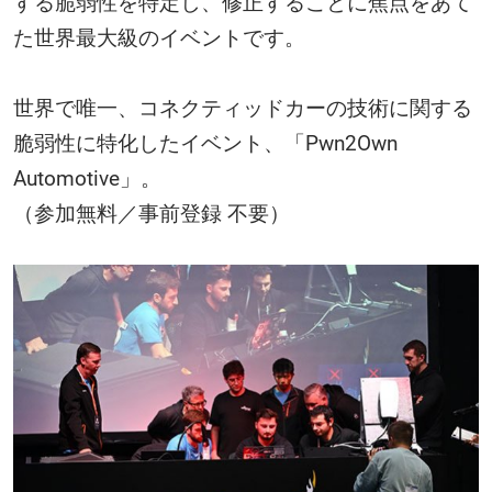
する脆弱性を特定し、修正することに焦点をあて
ッ
た世界最大級のイベントです。
キ
世界で唯一、コネクティッドカーの技術に関する
脆弱性に特化したイベント、「Pwn2Own
ン
Automotive」。
（参加無料／事前登録 不要）
グ
コ
ン
テ