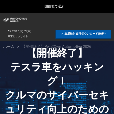
Press
ス
開催地で選ぶ
Escape
キ
to
ッ
close
オートモーティブ ワールド
グ
プ
the
ロ
2026年09月09日
し
ー
menu.
幕張メッセ / Makuhari Messe, Japan
2027/2/17(水) -19(金)
バ
＞ 出展検討資料ダウンロード(無料)
て
東京ビッグサイト
ル
進
ナ
オ
【２月】東京展
ホーム
【開催終了】Pwn2Own Automotive 2026
ビ
む
2027年02月17日
【開催終了】
ゲ
東京ビッグサイト / Tokyo Big Sight, Japan
ー
ー
シ
テスラ車をハッキン
ョ
【９月】東京展
ン
2026年09月09日
を
ト
幕張メッセ / Makuhari Messe, Japan
グ！
折
り
た
【１１月】名古屋展
クルマのサイバーセキ
た
モ
2026年11月25日
む
愛知県国際展示場 / Aichi Sky Expo
ュリティ向上のための