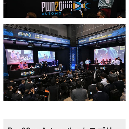
ス
ト
Pwn2Own
Automotive
を
開
催