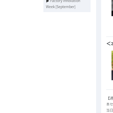
▶ Factory Innovation
Week [September]
＜
【
本
当