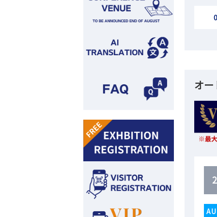
オー
AU