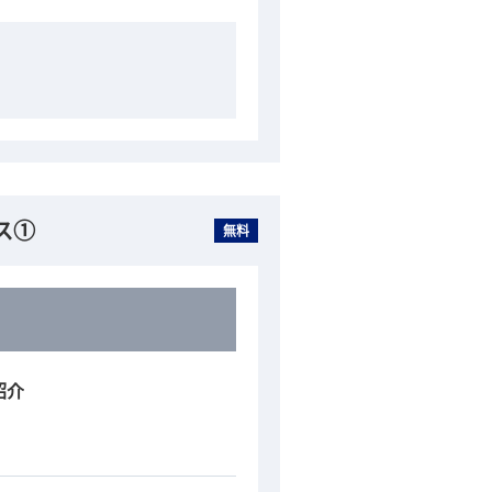
ス①
無料
紹介