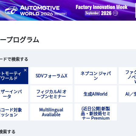
ープログラム
ードで検索する
×
ファ
ートモーティ
ネプコン ジャパ
SDVフォーラムX
ノベ
ブワールド
ン
ェザーインバ
フィジカルAI オ
生成AIWorld
AI／
ータ
ープンセミナー
(近日公開)新製
典コード対象
Multilingual
品・新技術セミ
セッション
Avaliable
ナー Premium
検索する