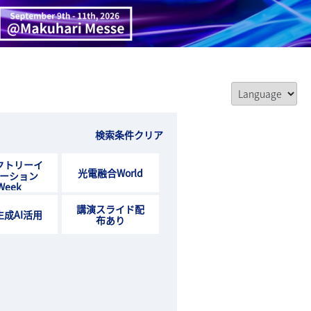
検索条件クリア
クトリーイ
光電融合World
ーション
Week
講演スライド配
生成AI活用
布あり