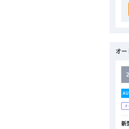
オー
AU
オ
新