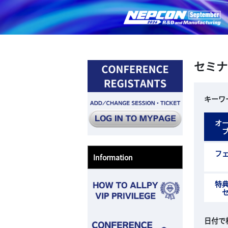
セミナ
キーワ
オ
フ
Information
特
日付で