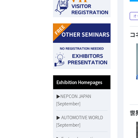
オ
コ
Exhibition Homepages
▶NEPCON JAPAN
[September]
世
▶ AUTOMOTIVE WORLD
[September]