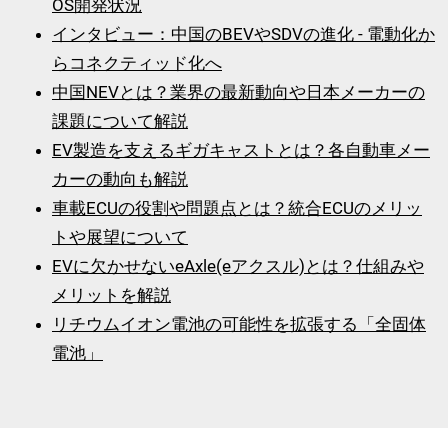
OS開発状況
インタビュー：中国のBEVやSDVの進化 - 電動化か
らコネクティッド化へ
中国NEVとは？業界の最新動向や日本メーカーの
課題について解説
EV製造を支えるギガキャストとは？各自動車メー
カーの動向も解説
車載ECUの役割や問題点とは？統合ECUのメリッ
トや展望について
EVに欠かせないeAxle(eアクスル)とは？仕組みや
メリットを解説
リチウムイオン電池の可能性を拡張する「全固体
電池」