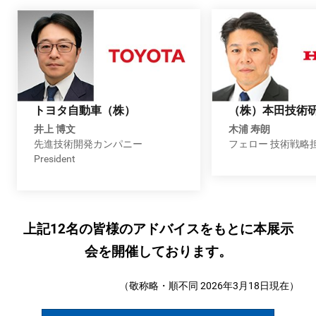
-
ク
ル
トヨタ自動車（株）
（株）本田技術
井上 博文
木浦 寿朗
先進技術開発カンパニー
フェロー 技術戦略
マ
President
の
上記12名の皆様のアドバイスをもとに本展示
先
会を開催しております。
端
（敬称略・順不同 2026年3月18日現在）