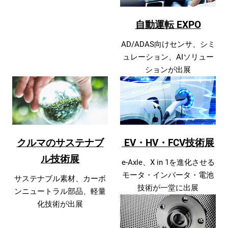
自動運転 EXPO
AD/ADAS向けセンサ、シミ
ュレーション、AIソリュー
ションが出展
クルマのサステナブ
EV・HV・FCV技術展
ル技術展
e-Axle、X in 1を進化させる
モータ・インバータ・電池
サステナブル素材、カーボ
技術が一堂に出展
ンニュートラル部品、軽量
化技術が出展