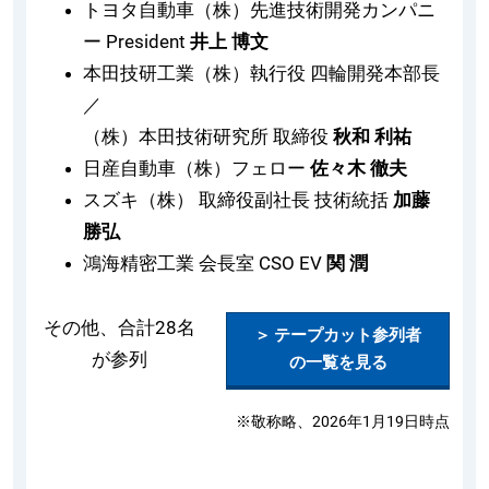
トヨタ自動車（株）先進技術開発カンパニ
ー President
井上 博文
本田技研工業（株）執行役 四輪開発本部長
／
（株）本田技術研究所 取締役
秋和 利祐
日産自動車（株）フェロー
佐々木 徹夫
スズキ（株） 取締役副社長 技術統括
加藤
勝弘
鴻海精密工業 会長室 CSO EV
関 潤
その他、合計28名
＞ テープカット参列者
が参列
の一覧を見る
※敬称略、2026年1月19日時点