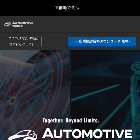
Press
ス
開催地で選ぶ
Escape
キ
to
ッ
close
オートモーティブ ワールド
グ
プ
the
ロ
2026年09月09日
し
ー
menu.
幕張メッセ / Makuhari Messe, Japan
2027/2/17(水) -19(金)
バ
＞ 出展検討資料ダウンロード(無料)
て
東京ビッグサイト
ル
進
ナ
【2027
【２月】東京展
ビ
む
2027年02月17日
ゲ
東京ビッグサイト / Tokyo Big Sight, Japan
ー
年
シ
ョ
【９月】東京展
ン
2026年09月09日
を
2
幕張メッセ / Makuhari Messe, Japan
折
り
た
【１１月】名古屋展
た
月
2026年11月25日
む
愛知県国際展示場 / Aichi Sky Expo