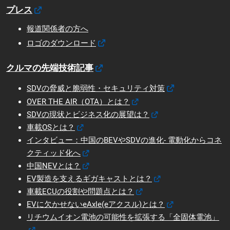
プレス
報道関係者の方へ
ロゴのダウンロード
クルマの先端技術記事
SDVの脅威と脆弱性・セキュリティ対策
OVER THE AIR（OTA）とは？
SDVの現状とビジネス化の展望は？
車載OSとは？
インタビュー：中国のBEVやSDVの進化- 電動化からコネ
クティッド化へ
中国NEVとは？
EV製造を支えるギガキャストとは？
車載ECUの役割や問題点とは？
EVに欠かせないeAxle(eアクスル)とは？
リチウムイオン電池の可能性を拡張する「全固体電池」