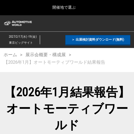
Press
ス
開催地で選ぶ
Escape
キ
to
ッ
close
オートモーティブ ワールド
グ
プ
the
ロ
2026年09月09日
し
ー
menu.
幕張メッセ / Makuhari Messe, Japan
2027/2/17(水) -19(金)
バ
＞ 出展検討資料ダウンロード(無料)
て
東京ビッグサイト
ル
進
ナ
【２月】東京展
ホーム
展示会概要・構成展
ビ
む
2027年02月17日
ゲ
【2026年1月】オートモーティブワールド結果報告
東京ビッグサイト / Tokyo Big Sight, Japan
ー
シ
ョ
【９月】東京展
ン
2026年09月09日
を
【2026年1月結果報告】
幕張メッセ / Makuhari Messe, Japan
折
り
た
オートモーティブワー
【１１月】名古屋展
た
2026年11月25日
む
愛知県国際展示場 / Aichi Sky Expo
ルド