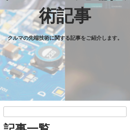
先
術記事
端
技
クルマの先端技術に関する記事をご紹介します。
術
記
事
記事一覧