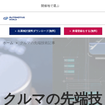
Press
ス
開催地で選ぶ
Escape
キ
to
ッ
close
オートモーティブ ワールド
グ
プ
the
ロ
2026年09月09日
し
ー
menu.
幕張メッセ / Makuhari Messe, Japan
バ
＞ 出展検討資料ダウンロード(無料)
＞ 来場登録をする(無料)
て
ル
進
ナ
【２月】東京展
ク
ホーム
クルマの先端技術記事
ビ
む
2027年02月17日
ゲ
東京ビッグサイト / Tokyo Big Sight, Japan
ー
シ
ル
ョ
【９月】東京展
ン
2026年09月09日
を
幕張メッセ / Makuhari Messe, Japan
マ
折
り
た
【１１月】名古屋展
た
の
2026年11月25日
む
クルマの先端技
愛知県国際展示場 / Aichi Sky Expo