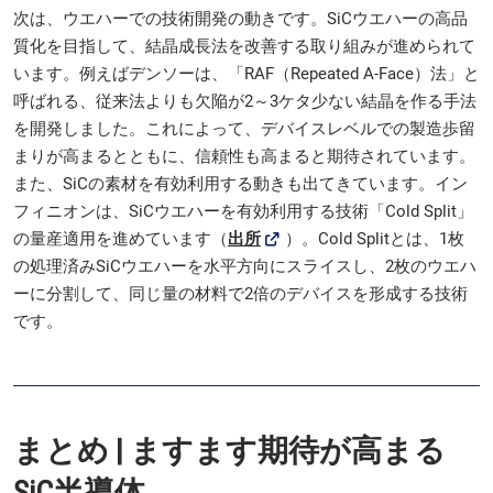
次は、ウエハーでの技術開発の動きです。SiCウエハーの高品
質化を目指して、結晶成長法を改善する取り組みが進められて
います。例えばデンソーは、「RAF（Repeated A-Face）法」と
呼ばれる、従来法よりも欠陥が2～3ケタ少ない結晶を作る手法
を開発しました。これによって、デバイスレベルでの製造歩留
まりが高まるとともに、信頼性も高まると期待されています。
また、SiCの素材を有効利用する動きも出てきています。イン
フィニオンは、SiCウエハーを有効利用する技術「Cold Split」
の量産適用を進めています（
出所
）。Cold Splitとは、1枚
の処理済みSiCウエハーを水平方向にスライスし、2枚のウエハ
ーに分割して、同じ量の材料で2倍のデバイスを形成する技術
です。
まとめ | ますます期待が高まる
SiC半導体