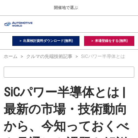
Press
ス
開催地で選ぶ
Escape
キ
to
ッ
close
オートモーティブ ワールド
グ
プ
the
ロ
2026年09月09日
し
ー
menu.
幕張メッセ / Makuhari Messe, Japan
バ
＞ 出展検討資料ダウンロード(無料)
＞ 来場登録をする(無料)
て
ル
進
ナ
【２月】東京展
ホーム
クルマの先端技術記事
ビ
SiCパワー半導体とは
む
2027年02月17日
ゲ
東京ビッグサイト / Tokyo Big Sight, Japan
ー
シ
ョ
【９月】東京展
ン
SiCパワー半導体とは |
2026年09月09日
を
幕張メッセ / Makuhari Messe, Japan
折
り
最新の市場・技術動向
た
【１１月】名古屋展
た
2026年11月25日
む
から、今知っておくべ
愛知県国際展示場 / Aichi Sky Expo