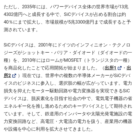
ただし、2035年には、パワーデバイス全体の世界市場が13兆
4302億円へと成長する中で、SiCデバイスが占める割合は約
40％にまで拡大し、市場規模が5兆3300億円まで成長すると予
測されています。
SiCデバイスは、2001年にドイツのインフィニオン・テクノロ
ジーズがショットキー・バリア・ダイオード（ダイオードの一
種）を、2010年にはロームがMOSFET（トランジスタの一種）
を商品化したことで応用開拓が始まりました。（
出所1
・
出
所2
）現在では、世界中の複数の半導体メーカーがSiCデバ
イスのビジネスに参入し、選択肢の幅が広がっています。電力
損失を抑えたモーター駆動回路や電力変換器を実現できるSiC
デバイスは、脱炭素化を目指す社会の中で、電気電子機器の省
エネルギー化を推し進めるためのキーデバイスとして期待され
ています。そして、鉄道用のインバータや太陽光発電施設の電
力変換回路など、高電圧・大電流の電力を扱う、産業用の機器
や設備を中心に利用を拡大させてきました。