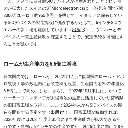
一方、テスラに自社製SiCデバイスが採用されたことでビジネ
スが拡大したスイスのSTMicroelectronicsは、今後5年間で7億
3000万ユーロ（約950億円）を投じて、イタリアに保有してい
るSiCデバイスの製造施設に併設するかたちで、6インチSiCウ
エハーの新工場を建設しています（
出所
）。ウエハーとデ
バイスの一貫生産体制を確立することで、安定供給を可能にす
ることが狙いです。
ロームが生産能力を6.5倍に増強
日本国内では、ロームが、2022年12月に福岡県のローム・アポ
ロ筑後工場の敷地内に新製造棟を設置。生産能力を2021年度比
6.5倍にまで高めました。さらに、2023年10月末には、かつて
ソーラーフロンティアが太陽電池の生産に活用していた宮崎県
の旧国富工場を取得し、ここで2024年末からSiCデバイスの製
造を開始する予定です（
出所
）。国富工場が稼働すれば、
2030年度には2021年度比35倍にまで生産能力が拡大できるそ
うです・当初は6インチでの生産ですが、2025年度に向けて8イ