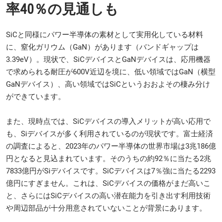
率40％の見通しも
SiCと同様にパワー半導体の素材として実用化している材料
に、窒化ガリウム（GaN）があります（バンドギャップは
3.39eV）。現状で、SiCデバイスとGaNデバイスは、応用機器
で求められる耐圧が600V近辺を境に、低い領域ではGaN（横型
GaNデバイス）、高い領域ではSiCというおおよその棲み分け
ができています。
また、現時点では、SiCデバイスの導入メリットが高い応用で
も、Siデバイスが多く利用されているのが現状です。富士経済
の調査によると、2023年のパワー半導体の世界市場は3兆186億
円となると見込まれています。そのうちの約92％に当たる2兆
7833億円がSiデバイスです。SiCデバイスは7％強に当たる2293
億円にすぎません。これは、SiCデバイスの価格がまだ高いこ
と、さらにはSiCデバイスの高い潜在能力を引き出す利用技術
や周辺部品が十分用意されていないことが背景にあります。