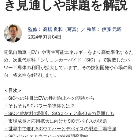
き見通しや課題を解説
監修： 高橋 良和（写真）／ 執筆： 伊藤 元昭
2024年01月04日
電気自動車（EV）や再生可能エネルギーをより高効率化するた
め、次世代材料「シリコンカーバイド（SiC）」で製造したパ
ワー半導体の利用が拡大しています。その技術開発や市場の動
向、将来性を解説します。
＜目次＞
・SiCへの注目はEVの性能向上への期待から
・そもそもSiCパワー半導体とは？
・SiCと他材料の関係。SiCはシェア率40％の見通しも
・市場成長と応用拡大に向けたSiCデバイスの課題
・世界中で進むSiCウエハーとデバイスの製造工場増強
・SiCデバイスとウエハーの技術開発動向