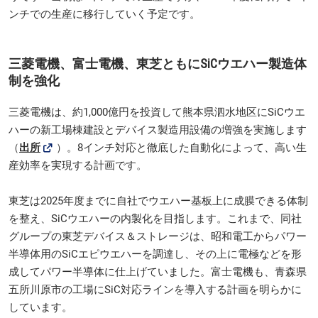
ンチでの生産に移行していく予定です。
三菱電機、富士電機、東芝ともにSiCウエハー製造体
制を強化
三菱電機は、約1,000億円を投資して熊本県泗水地区にSiCウエ
ハーの新工場棟建設とデバイス製造用設備の増強を実施します
（
出所
）。8インチ対応と徹底した自動化によって、高い生
産効率を実現する計画です。
東芝は2025年度までに自社でウエハー基板上に成膜できる体制
を整え、SiCウエハーの内製化を目指します。これまで、同社
グループの東芝デバイス＆ストレージは、昭和電工からパワー
半導体用のSiCエピウエハーを調達し、その上に電極などを形
成してパワー半導体に仕上げていました。富士電機も、青森県
五所川原市の工場にSiC対応ラインを導入する計画を明らかに
しています。