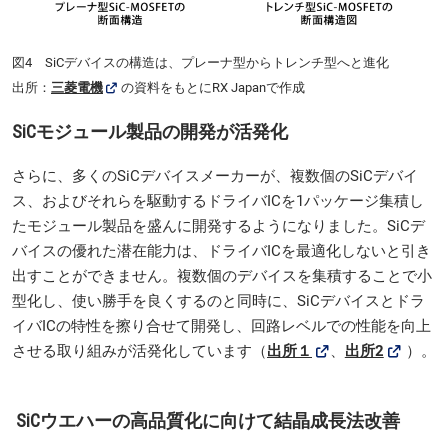
図4 SiCデバイスの構造は、プレーナ型からトレンチ型へと進化
出所：
三菱電機
の資料をもとにRX Japanで作成
SiCモジュール製品の開発が活発化
さらに、多くのSiCデバイスメーカーが、複数個のSiCデバイ
ス、およびそれらを駆動するドライバICを1パッケージ集積し
たモジュール製品を盛んに開発するようになりました。SiCデ
バイスの優れた潜在能力は、ドライバICを最適化しないと引き
出すことができません。複数個のデバイスを集積することで小
型化し、使い勝手を良くするのと同時に、SiCデバイスとドラ
イバICの特性を擦り合せて開発し、回路レベルでの性能を向上
させる取り組みが活発化しています（
出所１
、
出所2
）。
SiCウエハーの高品質化に向けて結晶成長法改善