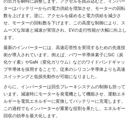
の出力を瞬時に調整します。アクセルを踏み込むと、インバー
ターはバッテリーからの電力供給を増加させ、モーターの回転
数を上げます。逆に、アクセルを緩めると電力供給を減少さ
せ、モーターの回転数を下げます。この高度な制御により、ス
ムーズな加速と減速が実現され、EVの走行性能が大幅に向上し
ます。
最新のインバーターには、高速応答性を実現するための先進技
術が導入されています。例えば、パワー半導体素子にSiC（炭
化ケイ素）やGaN（窒化ガリウム）などのワイドバンドギャッ
プ半導体を採用することで、従来のシリコン半導体よりも高速
スイッチングと低損失動作が可能になりました。
さらに、インバーターは回生ブレーキシステムの制御も担って
います。減速時にモーターを発電機として機能させ、運動エネ
ルギーを電気エネルギーに変換してバッテリーに充電します。
この過程でもインバーターが重要な役割を果たし、エネルギー
回収の効率を最大化します。