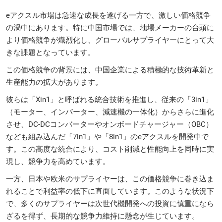
eアクスル市場は急速な成長を遂げる一方で、激しい価格競争
の渦中にあります。特に中国市場では、地場メーカーの台頭に
より価格競争が熾烈化し、グローバルサプライヤーにとって大
きな課題となっています。
この価格競争の背景には、中国企業による積極的な技術革新と
生産能力の拡大があります。
彼らは「Xin1」と呼ばれる統合技術を推進し、従来の「3in1」
（モーター、インバーター、減速機の一体化）からさらに進化
させ、DC-DCコンバーターやオンボードチャージャー（OBC）
なども組み込んだ「7in1」や「8in1」のeアクスルを開発中で
す。この高度な統合により、コスト削減と性能向上を同時に実
現し、競争力を高めています。
一方、日本や欧米のサプライヤーは、この価格競争に巻き込ま
れることで利益率の低下に直面しています。このような状況下
で、多くのサプライヤーは次世代機開発への投資に慎重になら
ざるを得ず、長期的な競争力維持に懸念が生じています。