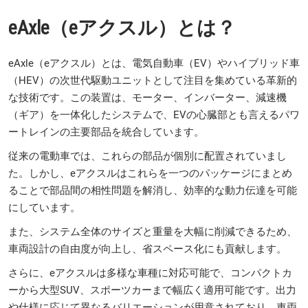
eAxle（eアクスル）とは？
eAxle（eアクスル）とは、電気自動車（EV）やハイブリッド車
（HEV）の次世代駆動ユニットとして注目を集めている革新的
な技術です。この装置は、モーター、インバーター、減速機
（ギア）を一体化したシステムで、EVの心臓部とも言えるパワ
ートレインの主要部品を統合しています。
従来の電動車では、これらの部品が個別に配置されていまし
た。しかし、eアクスルはこれらを一つのパッケージにまとめ
ることで部品間の相性問題を解消し、効率的な動力伝達を可能
にしています。
また、システム全体のサイズと重量を大幅に削減できるため、
車両設計の自由度が向上し、省スペース化にも貢献します。
さらに、eアクスルは多様な車種に対応可能で、コンパクトカ
ーから大型SUV、スポーツカーまで幅広く適用可能です。出力
や仕様に応じて異なるバリエーションが用意されており、車両