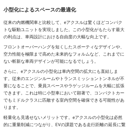
小型化によるスペースの最適化
従来の内燃機関車と比較して、eアクスルは驚くほどコンパク
トな駆動ユニットを実現しました。この小型化がもたらす最大
の利点は、車両設計における自由度の大幅な向上です。
フロントオーバーハングを短くしたスポーティなデザインや、
空力性能を極限まで高めた未来的なフォルムなど、これまでに
ない斬新な車両デザインが可能になるでしょう。
さらに、eアクスルの小型化は車内空間の拡大にも直結しま
す。従来のエンジンルームやトランスミッショントンネルが不
要になることで、乗員スペースやラゲッジルームを大幅に拡張
できます。これは特に小型車において顕著で、コンパクトカー
でもミドルクラスに匹敵する室内空間を確保できる可能性があ
ります。
軽量化も見逃せないメリットです。eアクスルの小型化は必然
的に重量削減につながり、EVの課題である走行距離の延長に繋