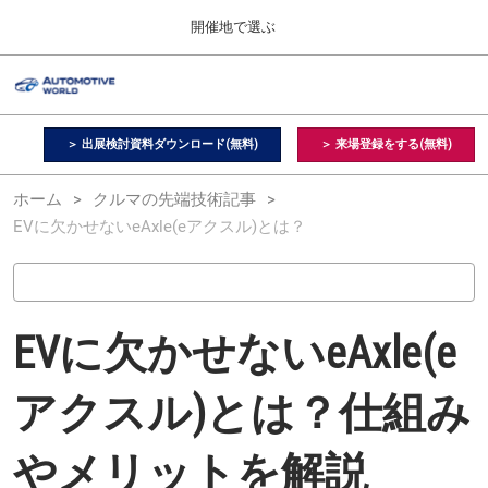
Press
ス
開催地で選ぶ
Escape
キ
to
ッ
close
オートモーティブ ワールド
グ
プ
the
ロ
2026年09月09日
し
ー
menu.
幕張メッセ / Makuhari Messe, Japan
バ
＞ 出展検討資料ダウンロード(無料)
＞ 来場登録をする(無料)
て
ル
進
ナ
【２月】東京展
ホーム
クルマの先端技術記事
ビ
む
2027年02月17日
ゲ
EVに欠かせないeAxle(eアクスル)とは？
東京ビッグサイト / Tokyo Big Sight, Japan
ー
シ
ョ
【９月】東京展
ン
2026年09月09日
を
幕張メッセ / Makuhari Messe, Japan
折
EVに欠かせないeAxle(e
り
た
【１１月】名古屋展
た
アクスル)とは？仕組み
2026年11月25日
む
愛知県国際展示場 / Aichi Sky Expo
やメリットを解説