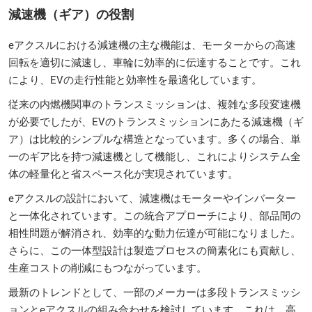
減速機（ギア）の役割
eアクスルにおける減速機の主な機能は、モーターからの高速
回転を適切に減速し、車輪に効率的に伝達することです。これ
により、EVの走行性能と効率性を最適化しています。
従来の内燃機関車のトランスミッションは、複雑な多段変速機
が必要でしたが、EVのトランスミッションにあたる減速機（ギ
ア）は比較的シンプルな構造となっています。多くの場合、単
一のギア比を持つ減速機として機能し、これによりシステム全
体の軽量化と省スペース化が実現されています。
eアクスルの設計において、減速機はモーターやインバーター
と一体化されています。この統合アプローチにより、部品間の
相性問題が解消され、効率的な動力伝達が可能になりました。
さらに、この一体型設計は製造プロセスの簡素化にも貢献し、
生産コストの削減にもつながっています。
最新のトレンドとして、一部のメーカーは多段トランスミッシ
ョンとeアクスルの組み合わせを検討しています。これは、高