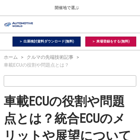
Press
ス
開催地で選ぶ
Escape
キ
to
ッ
close
オートモーティブ ワールド
グ
プ
the
ロ
2026年09月09日
し
ー
menu.
幕張メッセ / Makuhari Messe, Japan
バ
＞ 出展検討資料ダウンロード(無料)
＞ 来場登録をする(無料)
て
ル
進
ナ
【２月】東京展
ホーム
クルマの先端技術記事
ビ
む
2027年02月17日
ゲ
車載ECUの役割や問題点とは？
東京ビッグサイト / Tokyo Big Sight, Japan
ー
シ
ョ
【９月】東京展
ン
2026年09月09日
を
幕張メッセ / Makuhari Messe, Japan
折
車載ECUの役割や問題
り
た
【１１月】名古屋展
た
点とは？統合ECUのメ
2026年11月25日
む
愛知県国際展示場 / Aichi Sky Expo
リットや展望について