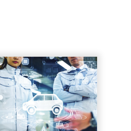
EV製造を支えるギガキャス
トとは？
車載ECUの役割や問題点と
は？
EVに欠かせないeAxle(eアク
スル)とは？
リチウムイオン電池の可能
性を拡張する「全固体電
池」
SiCパワー半導体とは
GaN（窒化ガリウム）半導体
とは