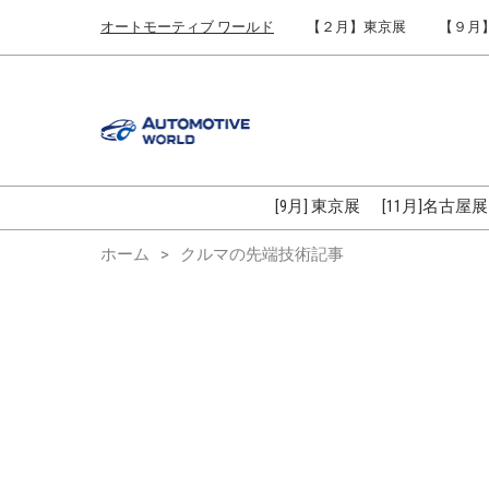
Press
ス
オートモーティブ ワールド
【２月】東京展
【９月
Escape
キ
to
ッ
close
プ
the
し
menu.
て
進
む
[9月] 東京展
[11月]名古屋展
ホーム
クルマの先端技術記事