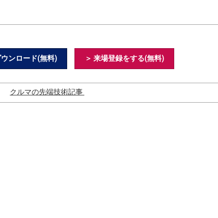
ウンロード(無料)
＞ 来場登録をする(無料)
義
クルマの先端技術記事
SDVの脅威と脆弱性・セキュ
リティ対策
OVER THE AIR（OTA）とは？
SDVの現状とビジネス化の展
望は？
車載OSとは？
中国のBEVやSDVの進化
中国NEVとは？