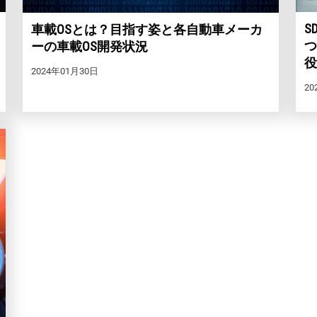
S
車載OSとは？目指す姿と各自動車メーカ
つ
ーの車載OS開発状況
役
2024年01月30日
20