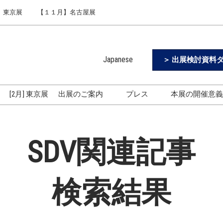
】東京展
【１１月】名古屋展
Japanese
＞ 出展検討資料ダ
Japanese
English
[2月] 東京展
出展のご案内
プレス
本展の開催意
Simplified Chinese
出展のご案内
ロゴのダウンロード
Korean (Naver Blog)
東京展 [9月開催] 4つの特長
SDV関連記事
名古屋展3つの特長
出展社・来場者の声をご紹
介
検索結果
出展に関する説明会
展示会活用法