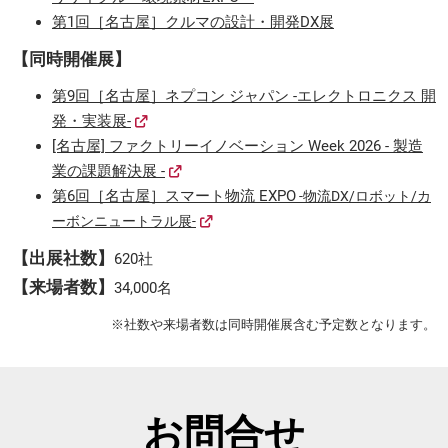
第1回［名古屋］クルマの設計・開発DX展
【同時開催展】
第9回［名古屋］ネプコン ジャパン -エレクトロニクス 開
発・実装展-
[名古屋] ファクトリーイノベーション Week 2026 - 製造
業の課題解決展 -
第6回［名古屋］スマート物流 EXPO
-物流DX/ロボット/カ
ーボンニュートラル展-
【出展社数】
620社
【来場者数】
34,000名
※社数や来場者数は同時開催展含む予定数となります。
お問合せ