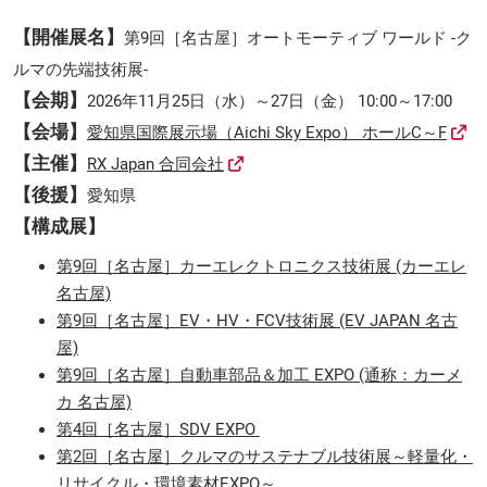
【開催展名】
第9回［名古屋］オートモーティブ ワールド -ク
ルマの先端技術展-
【会期】
2026年11月25日（水）～27日（金） 10:00～17:00
【会場】
愛知県国際展示場（Aichi Sky Expo） ホールC～F
【主催】
RX Japan 合同会社
【後援】
愛知県
【構成展】
第9回［名古屋］カーエレクトロニクス技術展 (カーエレ
名古屋)
第9回［名古屋］EV・HV・FCV技術展 (EV JAPAN 名古
屋)
第9回［名古屋］自動車部品＆加工 EXPO (通称：カーメ
カ 名古屋)
第4回［名古屋］SDV EXPO
第2回［名古屋］クルマのサステナブル技術展
～軽量化・
リサイクル・環境素材EXPO～