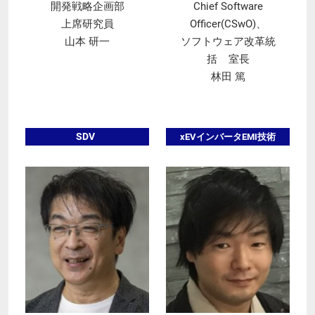
開発戦略企画部
Chief Software
上席研究員
Officer(CSwO)、
山本 研一
ソフトウェア改革統
括 室長
林田 篤
SDV
xEVインバータEMI技術