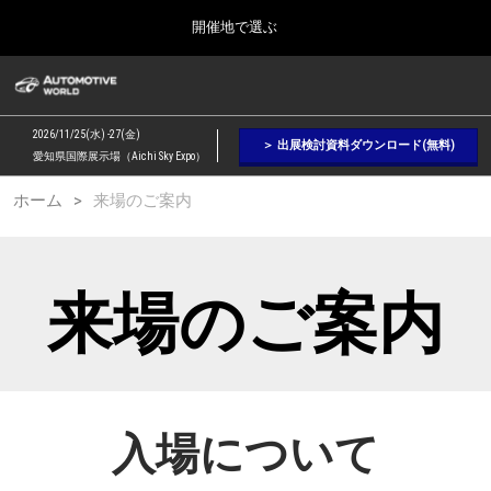
Press
ス
開催地で選ぶ
Escape
キ
to
ッ
close
オートモーティブ ワールド
グ
プ
the
ロ
2026年09月09日
し
ー
menu.
幕張メッセ / Makuhari Messe, Japan
2026/11/25(水) -27(金)
バ
＞ 出展検討資料ダウンロード(無料)
て
愛知県国際展示場（Aichi Sky Expo）
ル
進
ナ
【２月】東京展
ホーム
来場のご案内
ビ
む
2027年02月17日
ゲ
東京ビッグサイト / Tokyo Big Sight, Japan
ー
シ
ョ
【９月】東京展
来場のご案内
ン
2026年09月09日
を
幕張メッセ / Makuhari Messe, Japan
折
り
た
【１１月】名古屋展
た
2026年11月25日
む
愛知県国際展示場 / Aichi Sky Expo
入場について