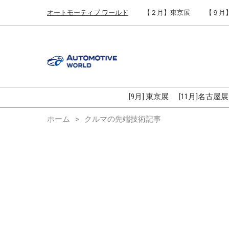
Press
ス
オートモーティブ ワールド
【２月】東京展
【９月
Escape
キ
to
ッ
close
プ
the
し
menu.
て
進
む
[9月] 東京展
[11月]名古屋展
ホーム
クルマの先端技術記事