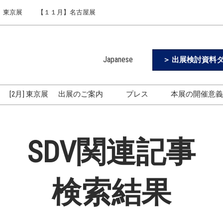
】東京展
【１１月】名古屋展
Japanese
＞ 出展検討資料ダ
Japanese
English
[2月] 東京展
出展のご案内
プレス
本展の開催意
Simplified Chinese
出展のご案内
ロゴのダウンロード
Korean (Naver Blog)
東京展 [9月開催] 4つの特長
SDV関連記事
名古屋展3つの特長
出展社・来場者の声をご紹
介
検索結果
出展に関する説明会
展示会活用法