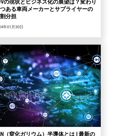
DVの現状とビジネス化の展望は？変わり
つある車両メーカーとサプライヤーの
割分担
24年01月30日
aN（窒化ガリウム）半導体とは | 最新の