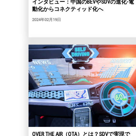
インタビュー：中国のBEVやSDVの進化-電
動化からコネクティッド化へ
2024年02月19日
OVER THE AIR（OTA）とは？SDVで実現で