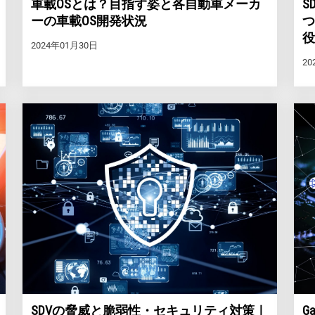
S
車載OSとは？目指す姿と各自動車メーカ
つ
ーの車載OS開発状況
役
2024年01月30日
20
SDVの脅威と脆弱性・セキュリティ対策｜
G