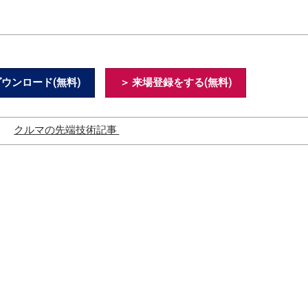
ウンロード(無料)
＞ 来場登録をする(無料)
義
クルマの先端技術記事
SDVの脅威と脆弱性・セキュ
リティ対策
OVER THE AIR（OTA）とは？
SDVの現状とビジネス化の展
望は？
車載OSとは？
中国のBEVやSDVの進化
中国NEVとは？