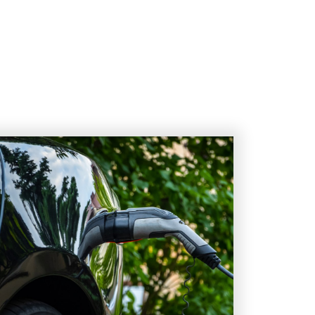
EV製造を支えるギガキャス
トとは？
車載ECUの役割や問題点と
は？
EVに欠かせないeAxle(eアク
スル)とは？
リチウムイオン電池の可能
性を拡張する「全固体電
池」
SiCパワー半導体とは
GaN（窒化ガリウム）半導体
とは