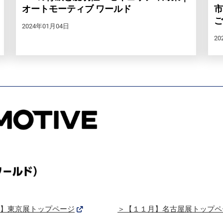
オートモーティブ ワールド
市
ご
2024年01月04日
20
】東京展トップページ
＞【１１月】名古屋展トップペ